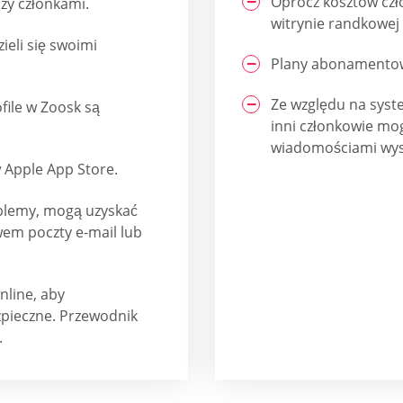
Oprócz kosztów czł
zy członkami.
witrynie randkowej 
ieli się swoimi
Plany abonamentow
Ze względu na sys
file w Zoosk są
inni członkowie mo
wiadomościami wys
w Apple App Store.
roblemy, mogą uzyskać
wem poczty e-mail lub
nline, aby
zpieczne. Przewodnik
.