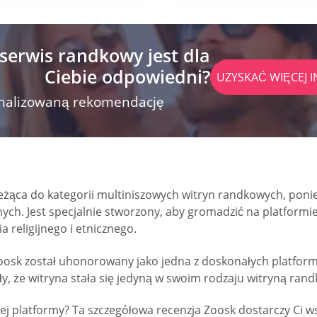
 serwis randkowy jest dla
Ciebie odpowiedni?
UZYSKAĆ WIĘCEJ I
onalizowaną rekomendację
eżąca do kategorii multiniszowych witryn randkowych, poni
lnych. Jest specjalnie stworzony, aby gromadzić na platform
a religijnego i etnicznego.
, Zoosk został uhonorowany jako jedna z doskonałych plat
iły, że witryna stała się jedyną w swoim rodzaju witryną ran
ej platformy? Ta szczegółowa recenzja Zoosk dostarczy Ci w