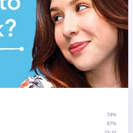
74%
87%
23-24