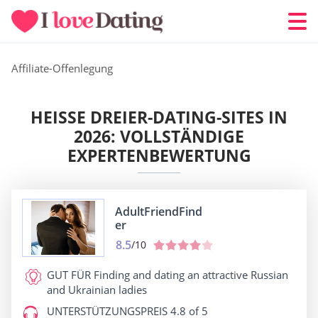
Affiliate-Offenlegung
HEISSE DREIER-DATING-SITES IN 2
026: VOLLSTÄNDIGE E
XPERTENBEWERTUNG
AdultFriendFind
er
8.5
/10
GUT FÜR
Finding and dating an attractive Russian
and Ukrainian ladies
UNTERSTÜTZUNGSPREIS
4.8 of 5