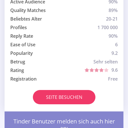
Active Audience
90%
Quality Matches
89%
Beliebtes Alter
20-21
Profiles
1 700 000
Reply Rate
90%
Ease of Use
6
Popularity
9.2
Betrug
Sehr selten
9.6
Rating
Registration
Free
SEITE BESUCHEN
Tinder Benutzer melden sich auch hier