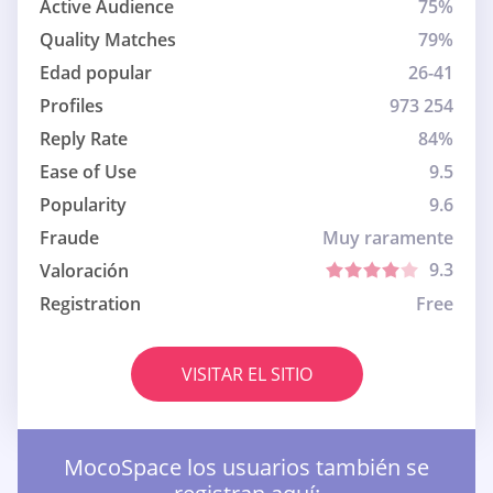
Active Audience
75%
Quality Matches
79%
Edad popular
26-41
Profiles
973 254
Reply Rate
84%
Ease of Use
9.5
Popularity
9.6
Fraude
Muy raramente
9.3
Valoración
Registration
Free
VISITAR EL SITIO
MocoSpace los usuarios también se