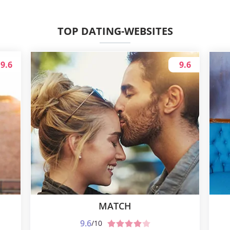
TOP DATING-WEBSITES
9.6
9.6
MATCH
9.6
/10