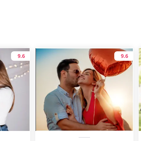
9.6
9.6