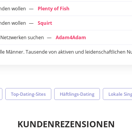
inden wollen
Plenty of Fish
inden wollen
Squirt
n Netzwerken suchen
Adam4Adam
lle Männer. Tausende von aktiven und leidenschaftlichen N
Top-Dating-Sites
Häftlings-Dating
Lokale Sin
KUNDENREZENSIONEN