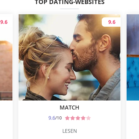
TOP DATING-WEBSITES
9.6
9.6
MATCH
9.6
/10
LESEN